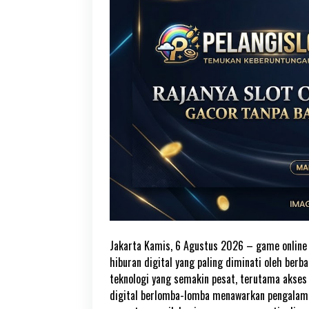
Jakarta Kamis, 6 Agustus 2026 – game online 
hiburan digital yang paling diminati oleh ber
teknologi yang semakin pesat, terutama akses
digital berlomba-lomba menawarkan pengalaman