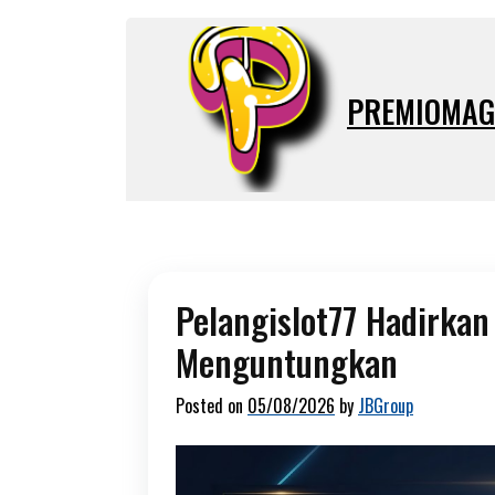
Skip
to
content
PREMIOMAG
Pelangislot77 Hadirkan
Menguntungkan
Posted on
05/08/2026
by
JBGroup