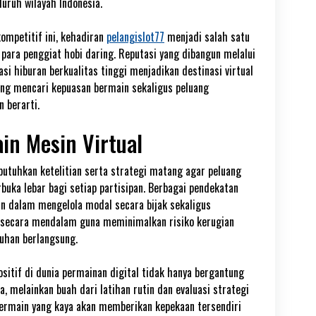
luruh wilayah Indonesia.
kompetitif ini, kehadiran
pelangislot77
menjadi salah satu
 para penggiat hobi daring. Reputasi yang dibangun melalui
si hiburan berkualitas tinggi menjadikan destinasi virtual
ang mencari kepuasan bermain sekaligus peluang
 berarti.
in Mesin Virtual
utuhkan ketelitian serta strategi matang agar peluang
uka lebar bagi setiap partisipan. Berbagai pendekatan
n dalam mengelola modal secara bijak sekaligus
a secara mendalam guna meminimalkan risiko kerugian
ruhan berlangsung.
sitif di dunia permainan digital tidak hanya bergantung
 melainkan buah dari latihan rutin dan evaluasi strategi
bermain yang kaya akan memberikan kepekaan tersendiri