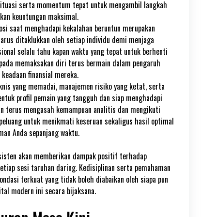
ituasi serta momentum tepat untuk mengambil langkah
nkan keuntungan maksimal.
mosi saat menghadapi kekalahan beruntun merupakan
arus ditaklukkan oleh setiap individu demi menjaga
esional selalu tahu kapan waktu yang tepat untuk berhenti
ipada memaksakan diri terus bermain dalam pengaruh
keadaan finansial mereka.
knis yang memadai, manajemen risiko yang ketat, serta
entuk profil pemain yang tangguh dan siap menghadapi
an terus mengasah kemampuan analitis dan mengikuti
 peluang untuk menikmati keseruan sekaligus hasil optimal
man Anda sepanjang waktu.
nsisten akan memberikan dampak positif terhadap
etiap sesi taruhan daring. Kedisiplinan serta pemahaman
dasi terkuat yang tidak boleh diabaikan oleh siapa pun
tal modern ini secara bijaksana.