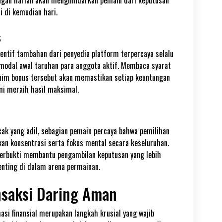
gan harian akan menghindarkan pemain dari keputusan
i di kemudian hari.
s
entif tambahan dari penyedia platform terpercaya selalu
 modal awal taruhan para anggota aktif. Membaca syarat
aim bonus tersebut akan memastikan setiap keuntungan
mi meraih hasil maksimal.
cak yang adil, sebagian pemain percaya bahwa pemilihan
n konsentrasi serta fokus mental secara keseluruhan.
terbukti membantu pengambilan keputusan yang lebih
enting di dalam arena permainan.
nsaksi Daring Aman
asi finansial merupakan langkah krusial yang wajib