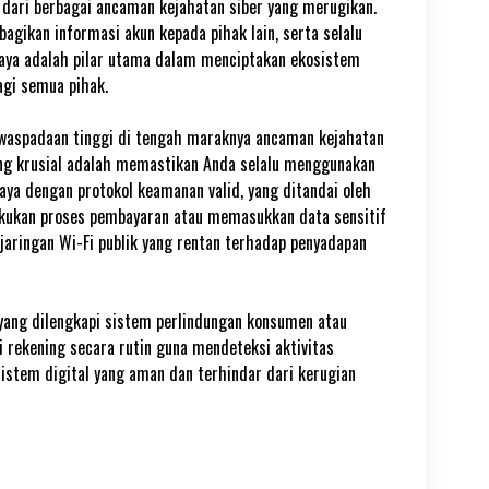
 dari berbagai ancaman kejahatan siber yang merugikan.
gikan informasi akun kepada pihak lain, serta selalu
caya adalah pilar utama dalam menciptakan ekosistem
agi semua pihak.
waspadaan tinggi di tengah maraknya ancaman kejahatan
ang krusial adalah memastikan Anda selalu menggunakan
caya dengan protokol keamanan valid, yang ditandai oleh
akukan proses pembayaran atau memasukkan data sensitif
jaringan Wi-Fi publik yang rentan terhadap penyadapan
ang dilengkapi sistem perlindungan konsumen atau
 rekening secara rutin guna mendeteksi aktivitas
istem digital yang aman dan terhindar dari kerugian